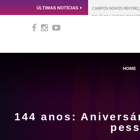
ÚLTIMAS NOTÍCIAS
CAMPOS NOVOS REFORÇA 
POLÊMICA SOBRE PROJET
CAMPOS NOVOS RECEBE M
SC LEVADA A SÉRIO: CA
COLÉGIO AUXILIADORA: 
HOME
144 anos: Aniversá
pess