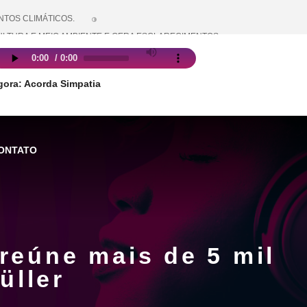
TOS CLIMÁTICOS.
ULTURA E MEIO AMBIENTE E GERA ESCLARECIMENTOS.
O NO MÊS DE ABRIL
STRUTURA E SERVIÇOS PÚBLICOS
gora: Acorda Simpatia
ONTATO
reúne mais de 5 mil
üller