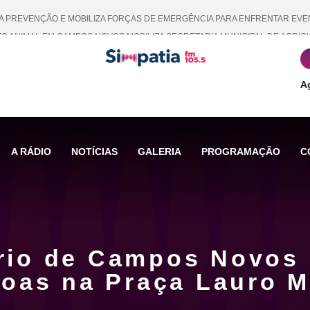
PREVENÇÃO E MOBILIZA FORÇAS DE EMERGÊNCIA PARA ENFRENTAR EVEN
O ANIMAL EM CAMPOS NOVOS MOBILIZA SECRETARIA MUNICIPAL DE AGRIC
AIS DE R$ 38 MIL EM COMPENSAÇÃO DA USINA HIDRELÉTRICA MACHADINH
MPOS NOVOS E MUNICÍPIOS DA REGIÃO GARANTEM RECURSOS PARA INFRAE
A
71 ANOS TRANSFORMANDO VIDAS COM EDUCAÇÃO E VALORES SALESIANOS
A RÁDIO
NOTÍCIAS
GALERIA
PROGRAMAÇÃO
C
rio de Campos Novos 
oas na Praça Lauro M