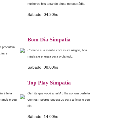
melhores hits tocando direto no seu rádio.
Sábado: 04:30hs
Bom Dia Simpatia
 produtiva
Comece sua manhã com muita alegria, boa
cias e
música e energia para o dia todo.
Sábado: 08:00hs
Top Play Simpatia
 é feita
Os hits que você ama! A trilha sonora perfeita
 mande o seu
com os maiores sucessos para animar o seu
dia.
Sábado: 14:00hs