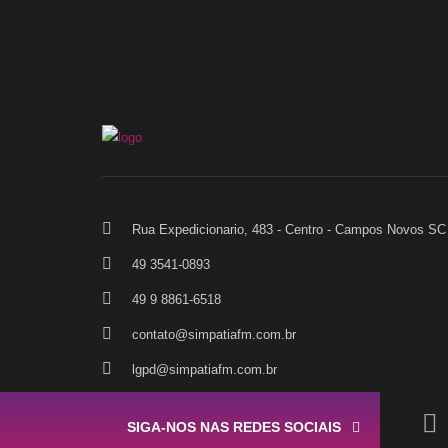
Rua Expedicionario, 483 - Centro - Campos Novos SC
49 3541-0893
49 9 8861-6518
contato@simpatiafm.com.br
lgpd@simpatiafm.com.br
SIGA-NOS NAS REDES SOCIAIS