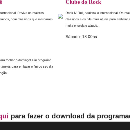
rô
Clube do Rock
ternacional! Reviva os maiores
Rock N’ Roll, nacional e internacional! Os ma
tempos, com clássicos que marcaram
clássicos e os hits mais atuais para embalar
muita energia e atitude.
Sábado: 18:00hs
para fechar o domingo! Um programa
tanejos para embalar o fim do seu dia
oção.
qui
para fazer o download da program