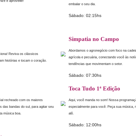
nize e aproveite!
embalar o seu dia.
Sábado: 02:15hs
Simpatia no Campo
Abordamos o agronegócio com foco na cadeia
iona! Reviva os clássicos
agrícola e pecuária, conectando você às notí
m histórias e tocam o coração.
tendências que movimentam o setor.
Sábado: 07:30hs
Toca Tudo 1ª Edição
ial recheado com os maiores
Aqui, você manda no som! Nossa programação
 das bandas do sul, para agitar seu
especialmente para você. Peça sua música,
ta música boa.
alô.
Sábado: 12:00hs